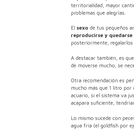
territorialidad, mayor cant
problemas que alegrías.
El
sexo
de tus pequeños am
reproducirse y quedarse 
posteriormente, regalarlos
A destacar también, es qu
de moverse mucho, se neces
Otra recomendación es pen
mucho más que 1 litro por 
acuario, si el sistema va j
acapara suficiente, tendr
Lo mismo sucede con peces 
agua fría (el goldfish por e