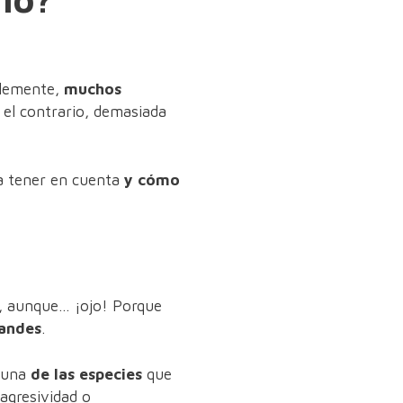
blemente,
muchos
 el contrario, demasiada
 tener en cuenta
y cómo
r, aunque… ¡ojo! Porque
andes
.
 una
de las especies
que
agresividad o