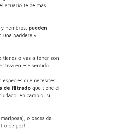
el acuario te dé más
s y hembras,
pueden
en una paridera y
ue tienes o vas a tener son
ctiva en ese sentido.
n especies que necesites
a de filtrado
que tiene el
cuidado, en cambio, si
 mariposa), o peces de
etro de pez!