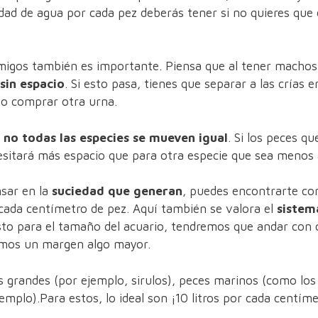
idad de agua por cada pez deberás tener si no quieres que 
igos también es importante. Piensa que al tener macho
sin espacio
. Si esto pasa, tienes que separar a las crías 
 o comprar otra urna.
e
no todas las especies se mueven igual
. Si los peces q
itará más espacio que para otra especie que sea menos a
sar en la
suciedad que generan
, puedes encontrarte co
cada centímetro de pez. Aquí también se valora el
sistem
usto para el tamaño del acuario, tendremos que andar con 
íamos un margen algo mayor.
grandes (por ejemplo, sirulos), peces marinos (como los
jemplo).Para estos, lo ideal son ¡10 litros por cada centím