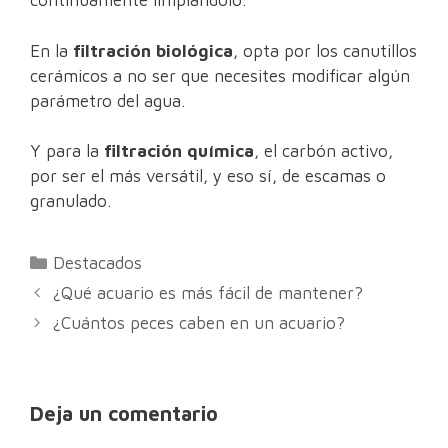
continuamente limpiándolo.
En la
filtración biológica
, opta por los canutillos
cerámicos a no ser que necesites modificar algún
parámetro del agua.
Y para la
filtración química
, el carbón activo,
por ser el más versátil, y eso sí, de escamas o
granulado.
Categorías
Destacados
Navegación
¿Qué acuario es más fácil de mantener?
de
¿Cuántos peces caben en un acuario?
entradas
Deja un comentario