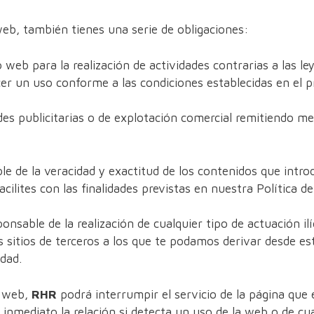
b, también tienes una serie de obligaciones:
o web para la realización de actividades contrarias a las ley
cer un uso conforme a las condiciones establecidas en el p
des publicitarias o de explotación comercial remitiendo me
le de la veracidad y exactitud de los contenidos que intr
cilites con las finalidades previstas en nuestra Política de
nsable de la realización de cualquier tipo de actuación ilí
os sitios de terceros a los que te podamos derivar desde es
idad.
o web,
RHR
podrá interrumpir el servicio de la página que e
inmediato la relación si detecta un uso de la web o de cua