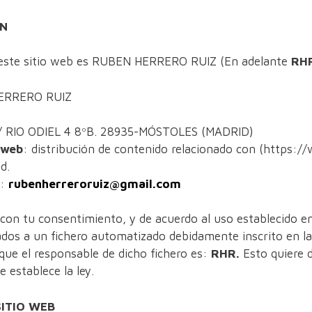
ÓN
e este sitio web es RUBEN HERRERO RUIZ (En adelante
RH
ERRERO RUIZ
 RIO ODIEL 4 8ºB. 28935-MÓSTOLES (MADRID)
 web
: distribución de contenido relacionado con (https:/
d.
:
rubenherreroruiz@gmail.com
 con tu consentimiento, y de acuerdo al uso establecido en
ados a un fichero automatizado debidamente inscrito en l
que el responsable de dicho fichero es:
RHR.
Esto quiere 
 establece la ley.
ITIO WEB